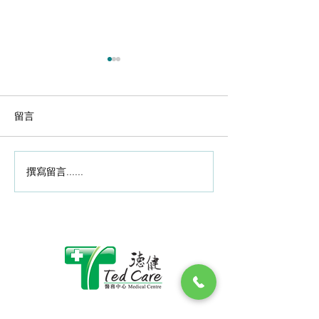
2020-10-29
做運動後關節酸
題年輕化? 骨科
編輯 ：Edith @ Med
留言
化關節先要補軟
Inspire Oct 29,
又來了, 很多年輕
山、馬拉松、長時
撰寫留言......
2020-11-20腳傷後懶做復
長期的劇烈運動會
健 肌肉流失行路難
節負擔，導致軟骨
做運動後有關節酸
早前香港中文大學
調查中心有調查指
六成受訪港人有關
題，主要是在膝頭
近八成受訪港人以