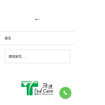
2020-10-29
做運動後關節酸
題年輕化? 骨科
編輯 ：Edith @ Med
留言
化關節先要補軟
Inspire Oct 29,
又來了, 很多年輕
山、馬拉松、長時
撰寫留言......
2020-11-20腳傷後懶做復
長期的劇烈運動會
健 肌肉流失行路難
節負擔，導致軟骨
做運動後有關節酸
早前香港中文大學
調查中心有調查指
六成受訪港人有關
題，主要是在膝頭
近八成受訪港人以