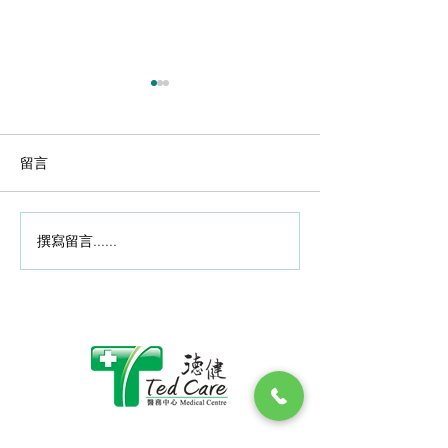
2020-10-29
做運動後關節酸
題年輕化? 骨科
編輯 ：Edith @ Med
留言
化關節先要補軟
Inspire Oct 29,
又來了, 很多年輕
山、馬拉松、長時
撰寫留言......
2020-11-20腳傷後懶做復
長期的劇烈運動會
健 肌肉流失行路難
節負擔，導致軟骨
做運動後有關節酸
早前香港中文大學
調查中心有調查指
六成受訪港人有關
題，主要是在膝頭
近八成受訪港人以