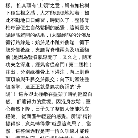
樣。 惟其頭有“上領”之意，腳有如松樹
下種生根之感，人才能穩穩地站着；如
此不斷地日日練習，時間久了，整條脊
椎每節便生自然鬆開的感覺，這就是太
陽經筋鬆開的結果，(太陽經筋的分佈及
循行路線是：始於足小趾外側端，循下
肢外側後緣，夾腰背脊椎兩旁及項至額
前 )是因為豎脊肌鬆開了，又久之，隨著
功夫之深進，經氣會從命門 ( 第二腰椎 ) 
注出，分別緣椎骨上下灌注，向上則過
頭頂前與壬脈交於齦交；向下則灌注整
個腳掌。這正正就是氣功所謂的“升
陽”！ 這亦即太極拳在盤架子時的輕鬆自
然、 舒適得力的意境。因混身放鬆，重
心自然下降，日子久了整個人便能站立
穩健、 從而產生輕靈的感覺。所謂“精神
提得起，意氣轉得靈”就是這意思了。當
然，這整個過程是需一恆久訓練才能達