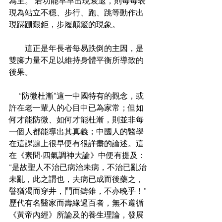
為主。 若功能早早出現衰退，則每每表
現為站立不穩、步行、跑、跳等動作出
現蹣跚艱鉅，步履顛簸的現象。
        這正是年長者每易跌倒的主因，是
雙腳力量不足以維持身體平衡所導致的
後果。
     “防微杜漸”這一中國特有的觀念，或
許在老一輩人的心目中已為家常；但如
何才能防微、如何才能杜漸，則並非每
一個人都能導出其真義；中國人的醫學
在這課題上很早便有很詳盡的論述。這
在《素問‧四氣調神大論》中便有提及：
“是故聖人不治已病治未病，不治已亂治
未亂，此之謂也，夫病已成而後藥之，
譬猶渴而穿井，鬥而鑄錐，不亦晚乎！”
歷代有名醫家而壽緣過百者，無不遵循
《黃帝內經》所論及的養生理論，發展