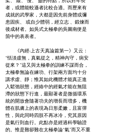
柔、 緩、 慢、 靈的特點，所以對年長
者，或體能較遜者比較合適。而歷來有
成就的武學家，大都是因先前身體或彌
患固疾、 或自少體弱，經立志 、鍛煉而
後成材者。如吳式太極拳的吳圖南便是
箇中的表表者。
　　《內經‧上古天真論篇第一》又云：
“恬淡虛無，真氣從之，精神內守，病安
從來？”這又與太極拳的訓練不謀而合，
太極拳無論在練功、行架兩方面均十分
講求虛、靜；惟其如此機體才能真正進
入鬆弛狀態，經絡中的經氣才能在無阻
滯的狀態下行進，最顯著者是微循環系
統的開放會隨著功夫的增長而増多，機
體在肌膚上的表現為日形柔嫩，且富彈
性，與此同時四肢不再冰冷，究其原因
是氣行則血行。此點亦是經過科學驗證
的。惟是難卻難在太極拳論“氣”而又不重