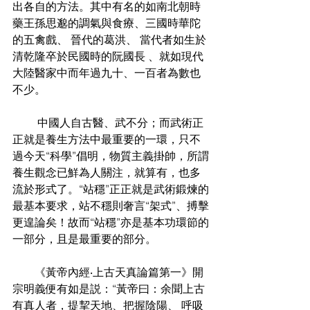
出各自的方法。其中有名的如南北朝時
藥王孫思邈的調氣與食療、三國時華陀
的五禽戲、 晉代的葛洪、 當代者如生於
清乾隆卒於民國時的阮國長 、就如現代
大陸醫家中而年過九十、一百者為數也
不少。
         中國人自古醫、武不分；而武術正
正就是養生方法中最重要的一環，只不
過今天“科學”倡明，物質主義掛帥，所謂
養生觀念已鮮為人關注，就算有，也多
流於形式了。“站穩”正正就是武術鍛煉的
最基本要求，站不穩則奢言“架式”、搏擊
更遑論矣！故而“站穩”亦是基本功環節的
一部分，且是最重要的部分。
　　《黃帝內經‧上古天真論篇第一》開
宗明義便有如是説：“黃帝曰：余聞上古
有真人者，提挈天地、把握陰陽、 呼吸