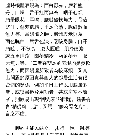
虛時機體表現為：面白顴赤，唇若塗
丹，口燥，舌干紅而無苔，咽干心煩，
頭暈眼花，耳鳴，腰腿酸軟無力，骨蒸
盜汗，惡梦遺精，手足心熱，脈細數而
無力等。當陽虛之時，機體表示則為：
面色晄白，唇舌色淡，喘咳身腫，自汗
頭眩， 不欲食，腹大脛腫，肌冷便溏，
或五更泄瀉，陽萎精冷，兩足萎弱，脈
大無力等。 ”二者在雙足的表現均是萎軟
無力，而因陽虛所致者為較麻煩。又其
出問題的原因實與個人的起居生活有很
密切的關係。例如平日工作以用腦居多
者，或讀書過於用功者，甚或房室不節
者，則較易出現“腳先衰”的問題。醫書有
言“精從腳上起”，又謂：“膝為腎之府”，
言之不虛。
        腳的功能以站立、 步行、跑、 跳等