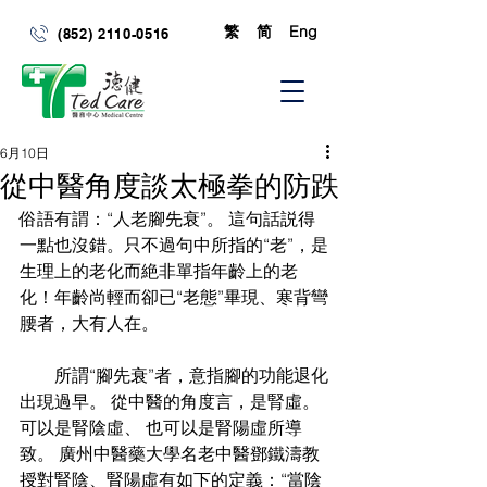
繁
简
Eng
(852) 2110-0516
6月10日
從中醫角度談太極拳的防跌
俗語有謂：“人老腳先衰”。 這句話説得
一點也沒錯。只不過句中所指的“老”，是
生理上的老化而絶非單指年齡上的老
化！年齡尚輕而卻已“老態”畢現、寒背彎
腰者，大有人在。
        所謂“腳先衰”者，意指腳的功能退化
出現過早。 從中醫的角度言，是腎虛。
可以是腎陰虛、 也可以是腎陽虛所導
致。 廣州中醫藥大學名老中醫鄧鐵濤教
授對腎陰、腎陽虛有如下的定義：“當陰