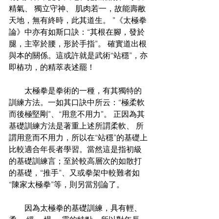
精氣、 獨立守神、 肌肉若一，故能壽敝
天地，無有終時，此其道生。 ”《太極拳
論》中亦有如斯口訣：“其根在腳，發於
腿，主宰於腰，形於手指”。 確實道出根
與本的關係。這或許就是武術“站穩”，亦
即樁功，的精萃表述罷！　
　　太極拳是拳術的一種，有其獨特的
訓練方法。一如其口訣中所云：“極柔軟
而後極堅剛”、“用意不用力”。 正因為其
基礎訓練方法是著重上述所謂柔軟、 所
謂用意而不用力，所以在“站穩”的基礎上
比較適合年長者學習。當然這是指初級
的基礎訓練言；至於較高層次的如散打
的基礎，“推手”、又或拳架中較難者如
“陳家太極拳”等，則另當別論了。
　　因為太極拳的基礎訓練，具有輕、 