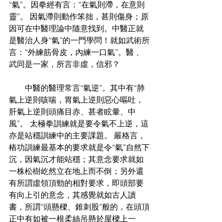
“氣”。因拳經有言：“在氣則滯，在意則
靈”。 因氣滯則動作笨拙，甚則傷身；原
因可在中醫理論中隨意找到。中醫正就
是醫治人身“氣”的一門學問！就如武術所
言：“外練筋骨皮，內練一口氣”。醫 、
武同是一家，所言非虛，信邪？
　　中醫的醫理常言“氣逆”。其中有“肺
氣上逆則咳喘，胃氣上逆則惡心嘔吐，
肝氣上逆則頭痛目赤、甚者眩暈、中
風”。 太極拳訓練就是要令氣不上逆，這
亦是站穩訓練中的主要課題。 嚴格言，
樁功訓練最基本的要求就是令“氣”自然下
沉，因氣沉才能站穩；其意念要求就如
一株松樹屹然立在地上而不倒；另外還
有所謂虛領頂勁的相對要求，即頭部要
有向上引的意念，其感覺就如古人讀
書，所謂“頭懸樑、錐刺股”般的，在頭頂
正中有如被一根柔絲吊懸於屋樑上一