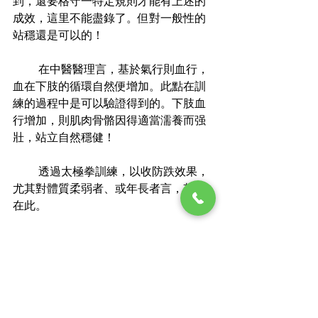
到，還要格守一特定規則才能有上述的
成效，這里不能盡錄了。但對一般性的
站穩還是可以的！
         在中醫醫理言，基於氣行則血行，
血在下肢的循環自然便增加。此點在訓
練的過程中是可以驗證得到的。下肢血
行增加，則肌肉骨骼因得適當濡養而强
壯，站立自然穩健！
　　 透過太極拳訓練，以收防跌效果，
尤其對體質柔弱者、或年長者言，其理
在此。
經濟日報訪問2010年2月2日下午11:29
公開
林 民 光 醫 師 