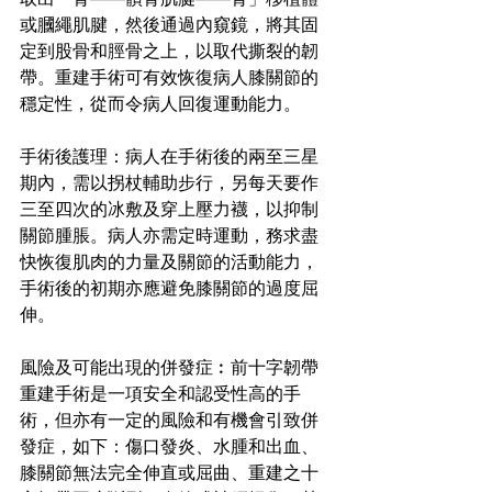
或膕繩肌腱，然後通過內窺鏡，將其固
定到股骨和脛骨之上，以取代撕裂的韌
帶。重建手術可有效恢復病人膝關節的
穩定性，從而令病人回復運動能力。
手術後護理：病人在手術後的兩至三星
期內，需以拐杖輔助步行，另每天要作
三至四次的冰敷及穿上壓力襪，以抑制
關節腫脹。病人亦需定時運動，務求盡
快恢復肌肉的力量及關節的活動能力，
手術後的初期亦應避免膝關節的過度屈
伸。
風險及可能出現的併發症︰前十字韌帶
重建手術是一項安全和認受性高的手
術，但亦有一定的風險和有機會引致併
發症，如下：傷口發炎、水腫和出血、
膝關節無法完全伸直或屈曲、重建之十