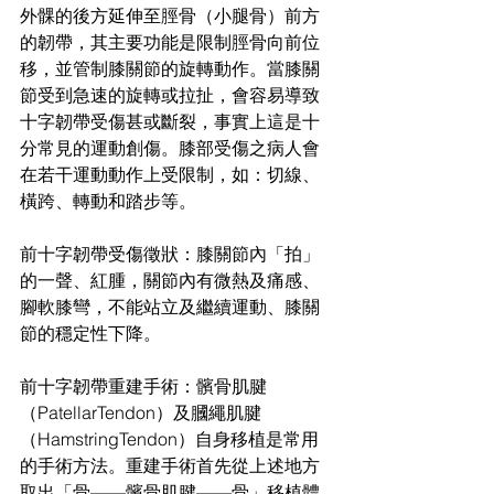
外髁的後方延伸至脛骨（小腿骨）前方
的韌帶，其主要功能是限制脛骨向前位
移，並管制膝關節的旋轉動作。當膝關
節受到急速的旋轉或拉扯，會容易導致
十字韌帶受傷甚或斷裂，事實上這是十
分常見的運動創傷。膝部受傷之病人會
在若干運動動作上受限制，如：切線、
橫跨、轉動和踏步等。
前十字韌帶受傷徵狀：膝關節內「拍」
的一聲、紅腫，關節內有微熱及痛感、
腳軟膝彎，不能站立及繼續運動、膝關
節的穩定性下降。
前十字韌帶重建手術：髕骨肌腱
（PatellarTendon）及膕繩肌腱
（HamstringTendon）自身移植是常用
的手術方法。重建手術首先從上述地方
取出「骨——髕骨肌腱——骨」移植體