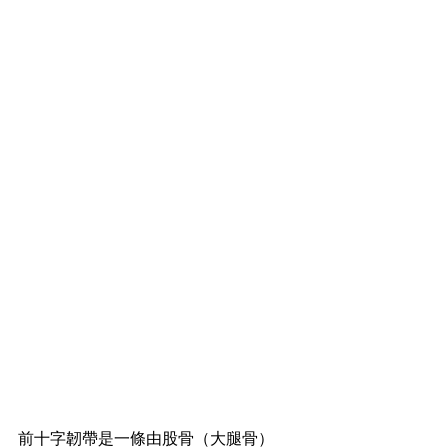
前十字韌帶是一條由股骨（大腿骨）