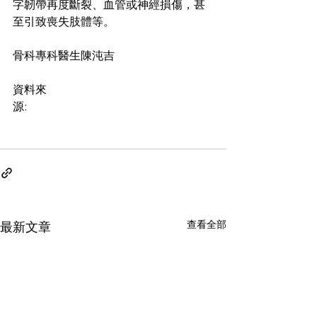
字韌帶再度斷裂、血管或神經損傷，甚
至引致喪失肢體等。
骨科專科醫生陳沌吉
資料來
源:
http://news.stheadline.com/dailynew
s/headline_news_detail_columnist.asp
?id=272622&section_name=wtt&kw=3
查看全部
最新文章