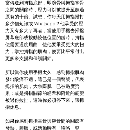
當傳送到拇指底部，即腕骨與拇指掌骨
之間的關節時，壓力可以被提升至超過
原有的十倍。試想，你每天用拇指撥打
多少個短訊或 Whatsapp？他承受的壓
力又有多大﹖再者，當使用手機去掃撥
屏幕底部或按動較低位置的鍵時，拇指
便需要過度屈曲，使他要承受更大的扭
力，掌控拇指的肌肉，便要比平常付出
更多來支援和保護關節。
所以當你使用手機太久，感到拇指肌肉
發出酸痛不適，這已是一個警號，代表
拇指的肌肉，大魚際肌，已被過度勞
累；或是拇指關節的韌帶和附近的筋腱
被過份拉扯，這時你必須停下來，讓拇
指休息。
如果你感到拇指掌骨與腕骨間的關節有
發熱，腫脹，或活動時有「咯咯」聲