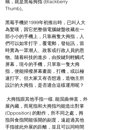
稱，就是黑莓拇指 (Blackberry 
Thumb)。
黑莓手機於1999年初推出時，已叫人大
為驚嘆，因它把整個電腦鍵盤收藏在一
部小小的手機上，只靠兩隻大拇指，人
們可以如常打字，覆電郵，發短訊，當
時實為一眾潮人、政客或行政人員的恩
物。隨着科技的進步，由按鍵到輕觸式
屏幕，現今的手機，只單靠一隻大拇
指，便能掃撥屏幕畫面，打機，或以極
速打字。但大家又有否想過，造物主所
設計的大拇指，是否適合這樣運用呢？
 大拇指跟其他手指一樣, 能屈曲伸直，外
展內藏，而尾指和大拇指均能造出對掌 
(Opposition) 的動作，所不同之處，拇
指與食指間能張開的副度，遠超過其他
手指彼此外展的距離，並且可以同時間