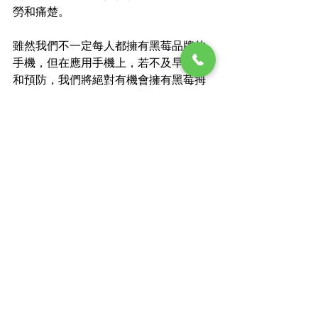
勞和痛楚。
雖然我們不一定每人都擁有黑莓品牌的
手機，但在應用手機上，若不及早留心
和預防，我們將絕對有機會擁有黑莓拇
指 (Blackberry Thumb)。
查看全部
最新文章