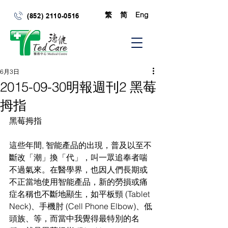
繁
简
Eng
(852) 2110-0516
6月3日
2015-09-30明報週刊2 黑莓
拇指
黑莓拇指
這些年間, 智能產品的出現，普及以至不
斷改「潮」換「代」，叫一眾追奉者喘
不過氣來。在醫學界，也因人們長期或
不正當地使用智能產品，新的勞損或痛
症名稱也不斷地顯生，如平板頸 (Tablet 
Neck)、手機肘 (Cell Phone Elbow)、低
頭族、等，而當中我覺得最特別的名