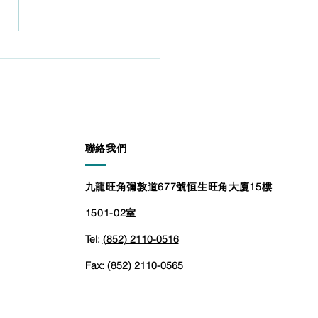
 29, 2020 行山季節又來了, 很
輕人也鍾意跑山、馬拉松、長
遠足等，長期的劇烈運動會大
加關節負擔，導致軟骨提早磨
做運動後有關節酸軟的問題。
香港中文大學傳播與民意調查
有調查指出，發現逾六成受訪
有關節或肌肉問題，主要是在
及肩部。有近八成受訪港人以
​聯絡我們
節問題是在40歲後才會出
但在30-39歲的群組中
九龍旺角彌敦道677號恒生旺角大廈15樓
1501-02室
Tel:
(852) 2110-0516
Fax: (852) 2110-0565