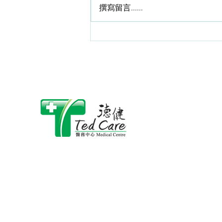
的“老”，是生理上的老化而絶非單
撰寫留言......
指年齡上的老化！年齡尚輕而卻已
“老態”畢現、寒背彎腰者，大有人
在。 所謂“腳先衰”者，意指腳的功
能退化出現過早。 從中醫的角度
言，是腎虛。可以是腎陰虛、 也
可以是腎陽虛所導致。 廣州中醫
藥大學名老中醫鄧鐵濤教授對腎
陰、腎陽虛有如下的定義：“當陰
虛時機體表現為：面白顴赤，唇若
塗丹，口燥，舌