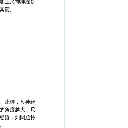
加上尺神經線是
其衝。
。此時，尺神經
的角度越大，尺
感覺，如問題持
。