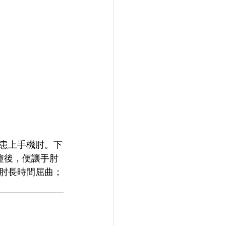
患上手機肘。下
鐘後，便讓手肘
肘長時間屈曲；