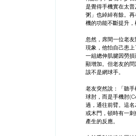
是覺得手機實在太普
粥」也綽綽有餘。再
機的功能不斷提升，
忽然，席間一位老友
現象，他怕自己患上了
一組總伸肌腱因勞損
顯增加。但老友的問
該不是網球手。
老友突然說：「聽手
球肘，而是手機肘(Ce
過，通往前臂。這名
或木門，頓時有一刺
產生的反應。