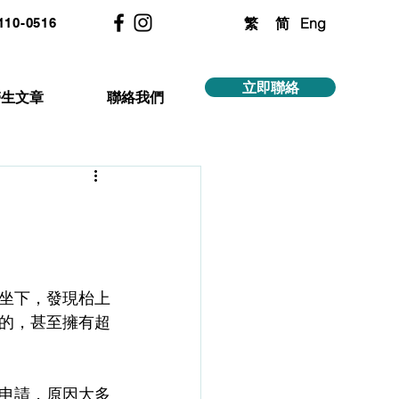
繁
简
Eng
2110-0516
立即聯絡
醫生文章
聯絡我們
坐下，發現枱上
的，甚至擁有超
申請，原因大多