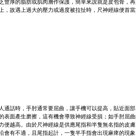
乏豐厚的脂肪或肌肉層作保護，簡單來說就是皮包骨，再
上，故遇上過大的壓力或過度被拉扯時，尺神經線便首當
人通話時，手肘通常要屈曲，讓手機可以提高，貼近面部
的表面產生磨擦，這有機會導致神經線受損；如手肘屈曲
力便越高。由於尺神經線是供應尾指和半隻無名指的皮膚
沿會有不適，且尾指起計，一隻半手指會出現麻痺的現象