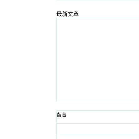
最新文章
從中醫角度談太極拳的防跌
留言
俗語有謂：“人老腳先衰”。 這句話
説得一點也沒錯。只不過句中所指