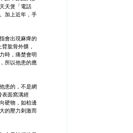
天天煲「電話
。加上近年，手
指會出現麻痺的
即上臂肱骨外髁，
力時，痛楚會明
，所以他患的應
他患的，不是網
肘骨表面窩溝經
向硬物，如枱邊
大的壓力刺激而