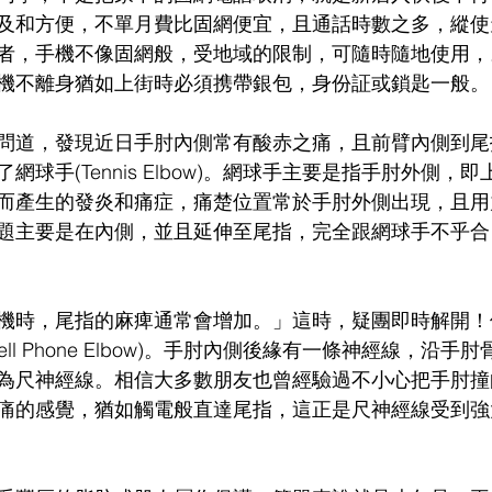
及和方便，不單月費比固網便宜，且通話時數之多，縱使
者，手機不像固網般，受地域的限制，可隨時隨地使用，
機不離身猶如上街時必須携帶銀包，身份証或鎖匙一般。
問道，發現近日手肘內側常有酸赤之痛，且前臂內側到尾
網球手(Tennis Elbow)。網球手主要是指手肘外側，
而產生的發炎和痛症，痛楚位置常於手肘外側出現，且用
題主要是在內側，並且延伸至尾指，完全跟網球手不乎合
機時，尾指的麻痺通常會增加。」這時，疑團即時解開！
ll Phone Elbow)。手肘內側後緣有一條神經線，沿手
為尺神經線。相信大多數朋友也曾經驗過不小心把手肘撞
痛的感覺，猶如觸電般直達尾指，這正是尺神經線受到強