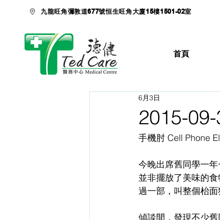
九龍旺角彌敦道677號恒生旺角大廈15樓1501-02室
首頁
6月3日
2015-0
手機肘 Cell Phone E
今晚出席舊同學一年
並非擺放了美味的食
過一部，叫整個枱面
傾談間，發現不少舊