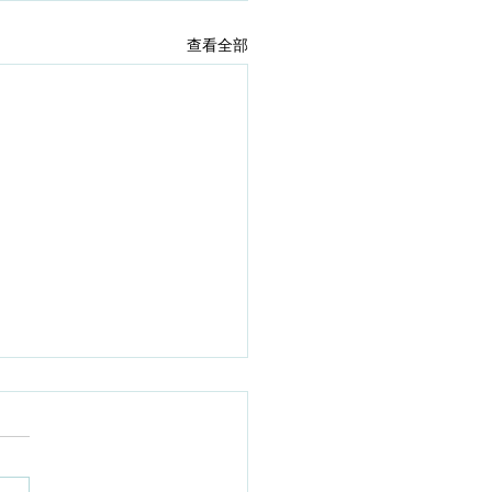
查看全部
0-10-29【對症下藥】做運
關節酸軟 關節問題年輕
 骨科醫生建議強化關節先
Edith @ Medical Inspire
軟骨。