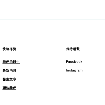
Oct
多年
時間
大增
2020-11-20腳傷後懶做復健
蝕，
肌肉流失行路難
早前
中心
港人
膝頭
快速導覽
保持聯繫
為關
現， 
Facebook
我們的醫生
Instagram
最新消息
​醫生文章
聯絡我們