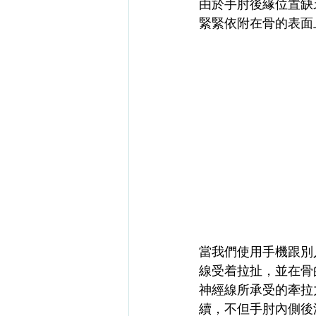
由於手肘後緣位置缺
緊緊依附在骨的表面
當我們使用手機跟別
線受着拉扯，並在骨
神經線所承受的牽拉
續，不但手肘內側後