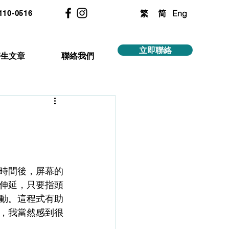
繁
简
Eng
2110-0516
立即聯絡
醫生文章
聯絡我們
時間後，屏幕的
伸延，只要指頭
動。這程式有助
，我當然感到很