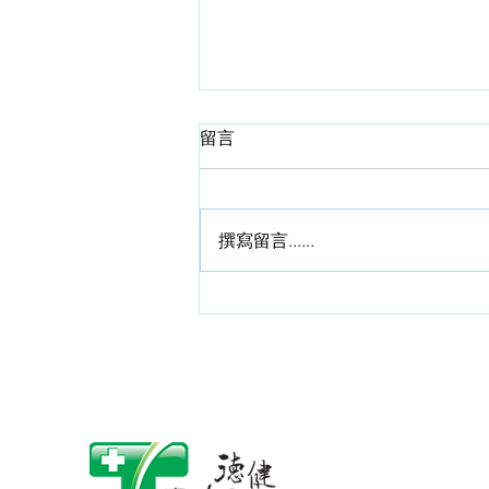
從中醫角度談太極拳的防跌
留言
俗語有謂：“人老腳先衰”。 這句話
説得一點也沒錯。只不過句中所指
的“老”，是生理上的老化而絶非單
撰寫留言......
指年齡上的老化！年齡尚輕而卻已
“老態”畢現、寒背彎腰者，大有人
在。 所謂“腳先衰”者，意指腳的功
能退化出現過早。 從中醫的角度
言，是腎虛。可以是腎陰虛、 也
可以是腎陽虛所導致。 廣州中醫
藥大學名老中醫鄧鐵濤教授對腎
陰、腎陽虛有如下的定義：“當陰
虛時機體表現為：面白顴赤，唇若
塗丹，口燥，舌