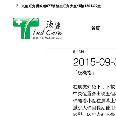
九龍旺角彌敦道677號恒生旺角大廈15樓1501-02室
首頁
6月3日
2015-0
「板機指」
在朋友介紹下，下載
中央位置會出現五個
們隨着小點在屏幕上
減少人們因長期使用
欣慰，因生產商不僅