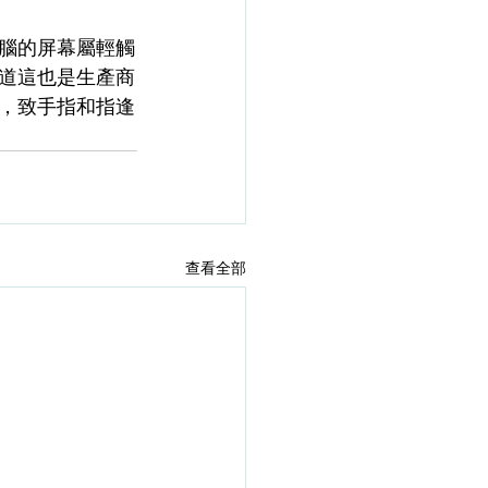
腦的屏幕屬輕觸
道這也是生產商
，致手指和指逢
查看全部