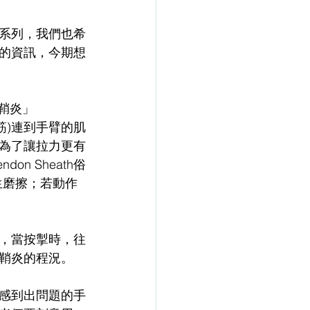
系列，我們也希
的資訊，今期想
腱鞘炎」
俗稱筋)連到手臂的肌
為了讓拉力更有
n Sheath俗
生磨擦；若動作
，當按掣時，往
鞘炎的程況。
感到出問題的手