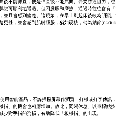
曲後不能伸直，便是伸直後不能屈曲。若要勝過阻力，患
肌腱可順利地通過。但因腫脹和磨擦，通過時往往會有「
，並且會感到痛楚。這現象，在早上剛起床後較為明顯。
更甚，並會感到肌腱腫脹，猶如硬核，稱為結節(nodule
機指」的機會也相應增加。故此，間竭休息、以筆桿點按
減少對手指的勞損，有助降低「板機指」的出現。