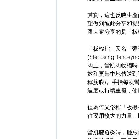
其實，這也反映生產
望做到彼此分享和提
跟大家分享的是「板
「板機指」又名「彈弓手
(Stenosing T
肉上，當肌肉收縮時
效和更集中地傳送到手
稱筋膜)。手指每次
過度或持續重複，使
但為何又俗稱「板機
往要用較大的力量，
當肌腱發炎時，腫脹