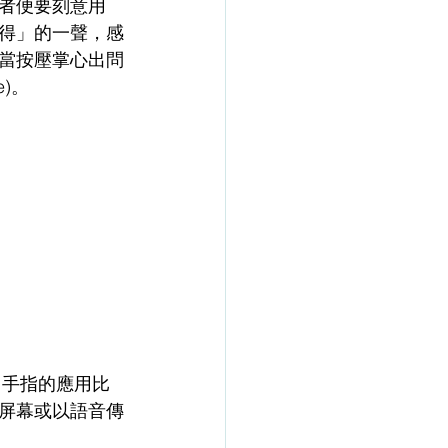
者便要刻意用
得」的一聲，感
當按壓掌心出問
)。
屏幕或以語音傳