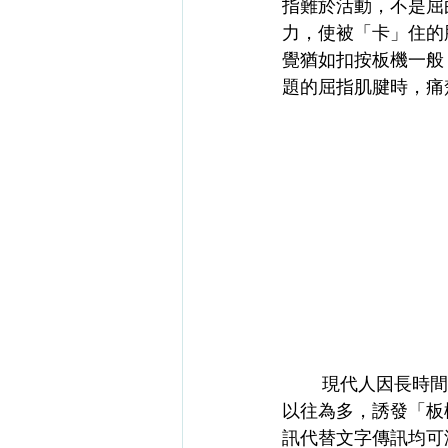
指難於活動，不是屈
力，使被「卡」住的
覺猶如扣按板機一般
題的屈指肌腱時，痛楚
        現代人因長時間使用智能產品，不論掃撥屏幕作瀏覽，打機或打字傳訊，手指的應用比
以往為多，誘發「板
訊代替文字傳訊均可