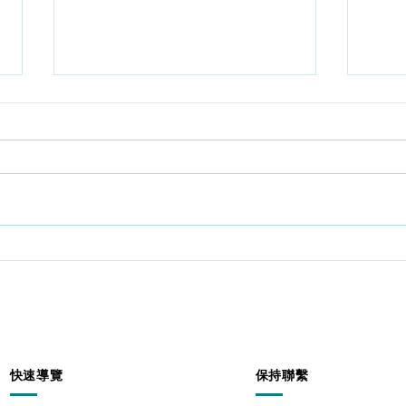
202
動後
化?
編輯 ：
要補
Oct
多年
時間
大增
2020-11-20腳傷後懶做復健
蝕，
肌肉流失行路難
早前
中心
港人
膝頭
快速導覽
保持聯繫
為關
現， 