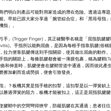
商們明白到產品可能對用家造成的潛在危險。透過這專題
醒。早前已跟大家分享過「腕管綜合症」和「黑苺母指」
機指」。
」(Trigger Finger)，其正確醫學名稱是「屈指肌腱
enosynovitis)。手指所以能夠屈曲，是因為每根手指靠肌腱(
，拉力便靠肌腱傳送到手指關節，使其做出屈曲的動作。
指的關節上，每條肌腱都會被一薄膜包裹，稱為腱鞘(Tendo
彎曲和伸直時，肌腱便會在腱鞘管道中通過，因而彼此產
磨擦加劇而造成勞損，便會引致發炎。
指」？板機其實是指手槍的扣掣，這扣掣是以一彈簧鍞上
以勝過彈簧的阻力，板機才能被扣上，這正是屈指肌腱腱
使腱鞘中的空間彎得狹窄，防礙肌腱在其通過；患者往往