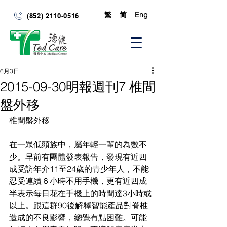
繁
简
Eng
(852) 2110-0516
6月3日
2015-09-30明報週刊7 椎間
盤外移
椎間盤外移
在一眾低頭族中，屬年輕一輩的為數不
少。早前有團體發表報告，發現有近四
成受訪年介11至24歲的青少年人，不能
忍受連續６小時不用手機，更有近四成
半表示每日花在手機上的時間達3小時或
以上。跟這群90後解釋智能產品對脊椎
造成的不良影響，總覺有點困難。可能