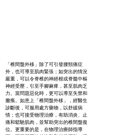
「椎間盤外移」除了可引發腰頸痛症
外，也可導至肌肉緊張；如突出的情況
嚴重，可以令脊椎的神經根或脊髓中樞
神經受壓，引至手腳麻痺，甚至肌肉乏
力。當問題惡化時，更可以導至失禁和
癱瘓。如患上「椎間盤外移」，經醫生
診斷後，可服用處方藥物，以舒緩病
情；也可接受物理治療，有助消炎、止
痛和鬆馳肌肉，並幫助突出的椎間盤復
位。更重要的是，在物理治療師指導