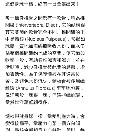
這健身球一樣，終有一日會滾出來！」
每一節脊椎骨之間都有一軟骨，稱為椎
間盤 (Intervertebral Disc)，它的結構跟
其它關節的軟骨完全不同。椎間盤的正
中是髓核 (Nucleus Pulposus)，形狀如
球體，質地如海綿般吸收水份，而水份
佔整個椎間盤約七成的空間，使它猶如
軟墊一般，有助脊椎減震和瀉力；並在
活動時，減少脊椎骨彼此間的磨擦，增
加靈活性。為了保護髓核在其適當位
置，及避免水份流失，髓核會被多層纖
維環 (Annulus Fibrosus) 牢牢地包裹，
像洋蔥般一塊跟一塊，但這些纖維環，
當然比洋蔥堅韌得多。
髓核跟健身球一樣，當受到壓力時，會
變得較扁平。當壓力向某一個方向傾
側，髓核會朝相反方向移動。所以，每