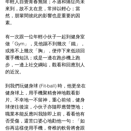
年輕人自覺青春無限；不適和痛症尚未
來到，故不太在意，常掉以輕心；當
然，朋輩間彼此的影響也是重要的因
素。
有一次跟一位年輕小伙子一起到健身室
做「Gym」，見他踢不到幾次「鐵」，
或推不上幾次「胸」，便停下來低頭回
覆手機短訊；或是一邊在跑步機上跑
步，一邊上社交綱站，觀看和回應別人
的近況。
到我們玩健身球 (Fit-ball) 時，他更坐在
健身球上，用手機聚精會神地觀看影
片。不幸地一不留神，重心前傾，健身
球便往後滾，小伙子亦隨即應聲墮地；
職業本能反應叫我除即上前，看看他有
否受傷，還苦口婆心地勸他一句：「如
你再這樣使用手機，脊椎的軟骨將會跟