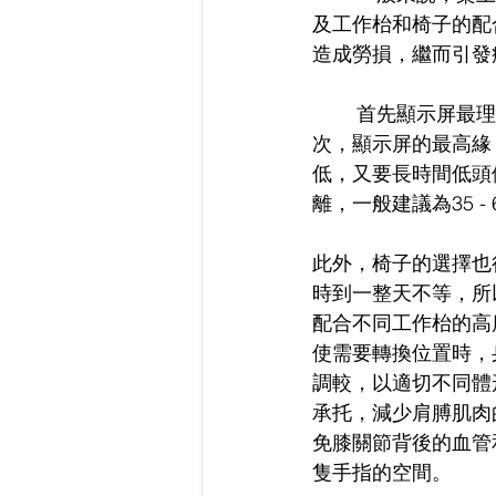
及工作枱和椅子的配
造成勞損，繼而引發
        首先顯示屏最理想的位置是置於中央，讓使用者的頸椎不用長時間轉向某一個方向。其
次，顯示屏的最高緣
低，又要長時間低頭
離，一般建議為35 -
此外，椅子的選擇也
時到一整天不等，所
配合不同工作枱的高
使需要轉換位置時，
調較，以適切不同體
承托，減少肩膊肌肉
免膝關節背後的血管
隻手指的空間。