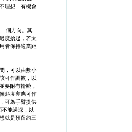
不理想，有機會
過度抬起，若太
用者保持適當距
間，可以由數小
該可作調較，以
並要附有輪轆，
傾斜度亦應可作
，可為手臂提供
面不能過深，以
想就是預留約三