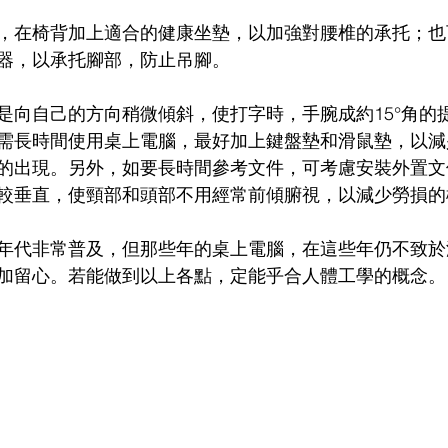
，在椅背加上適合的健康坐墊，以加強對腰椎的承托；也
器，以承托腳部，防止吊腳。
是向自己的方向稍微傾斜，使打字時，手腕成約15°角的
需長時間使用桌上電腦，最好加上鍵盤墊和滑鼠墊，以減
的出現。另外，如要長時間參考文件，可考慮安裝外置文
較垂直，使頸部和頭部不用經常前傾腑視，以減少勞損的
年代非常普及，但那些年的桌上電腦，在這些年仍不致於
加留心。若能做到以上各點，定能乎合人體工學的概念。