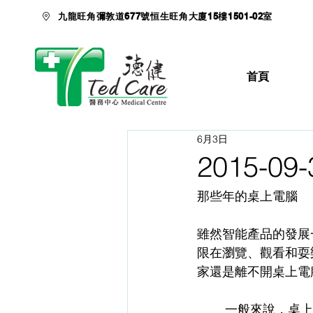
九龍旺角彌敦道677號恒生旺角大廈15樓1501-02室
首頁
6月3日
2015-
那些年的桌上電腦
雖然智能產品的發展
限在瀏覽、觀看和耍
家還是離不開桌上電
        一般來說，桌上電腦包括中央處理器，顯示屏，鍵盤和滑鼠；但在應用時，我們還要顧