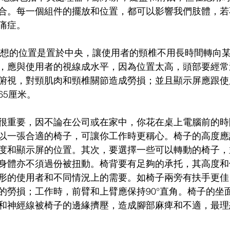
合。每一個組件的擺放和位置，都可以影響我們肢體，若
痛症。
，應與使用者的視線成水平，因為位置太高，頭部要經常
俯視，對頸肌肉和頸椎關節造成勞損；並且顯示屏應跟使
 65厘米。
很重要，因不論在公司或在家中，你花在桌上電腦前的時
以一張合適的椅子，可讓你工作時更稱心。椅子的高度應
度和顯示屏的位置。其次，要選擇一些可以轉動的椅子，
身體亦不須過份被扭動。椅背要有足夠的承托，其高度和
形的使用者和不同情況上的需要。如椅子兩旁有扶手更佳
的勞損；工作時，前臂和上臂應保持90°直角。椅子的坐
和神經線被椅子的邊緣擠壓，造成腳部麻痺和不適，最理