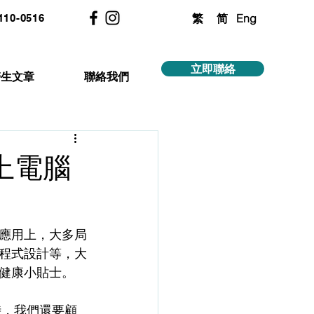
繁
简
Eng
2110-0516
立即聯絡
醫生文章
聯絡我們
桌上電腦
應用上，大多局
程式設計等，大
健康小貼士。