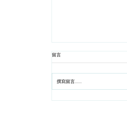
從中醫角度談太極拳的防跌
留言
俗語有謂：“人老腳先衰”。 這句話
説得一點也沒錯。只不過句中所指
的“老”，是生理上的老化而絶非單
撰寫留言......
指年齡上的老化！年齡尚輕而卻已
“老態”畢現、寒背彎腰者，大有人
在。 所謂“腳先衰”者，意指腳的功
能退化出現過早。 從中醫的角度
言，是腎虛。可以是腎陰虛、 也
可以是腎陽虛所導致。 廣州中醫
藥大學名老中醫鄧鐵濤教授對腎