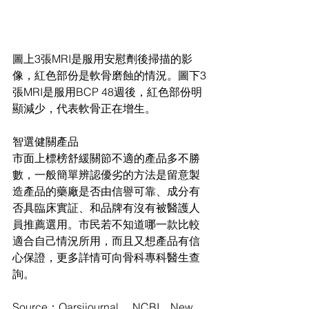
圖上3張MRI是服用安慰劑後掃描的影
像，紅色部份是軟骨磨蝕的情況。圖下3
張MRI是服用BCP 48週後，紅色部份明
顯減少，代表軟骨正在增生。
智選健關產品
市面上標榜舒緩關節不適的產品多不勝
數，一般簡單辨認優劣的方法是留意製
造產品的藥廠是否由信譽可靠、成分有
否具臨床實証、和品牌有沒有被醫護人
員推薦選用。市民若不知道哪一款比較
適合自己情況所用，而且又想產品有信
心保證，更多詳情可向骨科專科醫生查
詢。
Source：Oarsijournal 、NCBI、New 