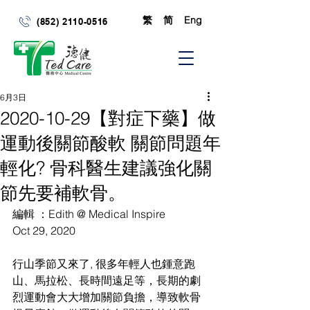
繁
简
Eng
(852) 2110-0516
6月3日
2020-10-29【對症下藥】做
運動後關節酸軟 關節問題年
輕化? 骨科醫生建議強化關
節先要補軟骨。
編輯 ：Edith @ Medical Inspire
Oct 29, 2020
行山季節又來了, 很多年輕人也鍾意跑
山、馬拉松、長時間遠足等，長期的劇
烈運動會大大增加關節負擔，導致軟骨