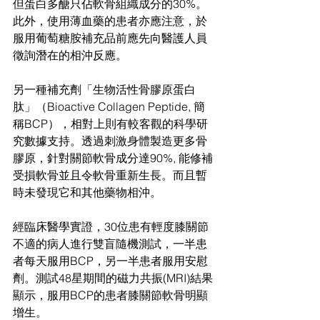
但蛋白多醣只佔軟骨組織成分的30%。
此外，使用薄血藥的患者亦應注意，於
服用葡萄糖胺補充品前應先向醫護人員
徵詢潛在的相沖反應。
另一種補充劑「生物活性骨膠原蛋白
肽」（Bioactive Collagen Peptide, 簡
稱BCP），相對上則有較客觀的科學研
究數據支持。透過刺激身體製造更多骨
膠原，針對關節軟骨成分達90%, 能修補
受損軟骨並且令軟骨重新生長。而且暫
時未發現它和其他藥物相沖。
經臨床醫學實證，30位患有輕度膝關節
不適的病人進行雙盲隨機測試，一半患
者每天服用BCP，另一半患者服用安慰
劑。測試48星期間的磁力共振(MRI)結果
顯示，服用BCP的患者膝關節軟骨明顯
增生。