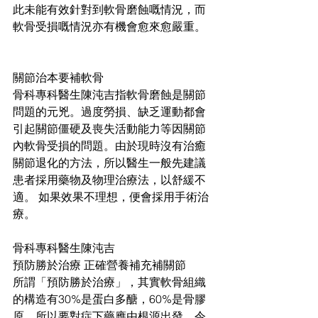
此未能有效針對到軟骨磨蝕嘅情況，而
軟骨受損嘅情況亦有機會愈來愈嚴重。
關節治本要補軟骨
骨科專科醫生陳沌吉指軟骨磨蝕是關節
問題的元兇。過度勞損、缺乏運動都會
引起關節僵硬及喪失活動能力等因關節
內軟骨受損的問題。由於現時沒有治癒
關節退化的方法，所以醫生一般先建議
患者採用藥物及物理治療法，以舒緩不
適。 如果效果不理想，便會採用手術治
療。
骨科專科醫生陳沌吉
預防勝於治療 正確營養補充補關節
所謂「預防勝於治療」，其實軟骨組織
的構造有30%是蛋白多醣，60%是骨膠
原，所以要對症下藥應由根源出發，令