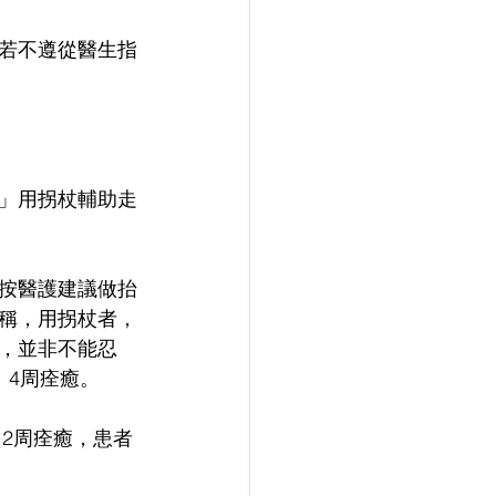
若不遵從醫生指
」用拐杖輔助走
按醫護建議做抬
稱，用拐杖者，
，並非不能忍
、4周痊癒。
12周痊癒，患者