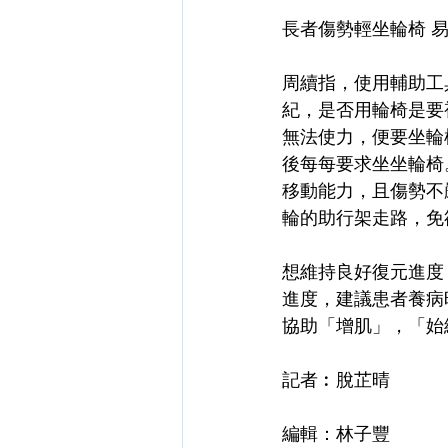
長者傷勢輕坐輪椅 
周續指，使用輔助工
紀，是否用輪椅是要
無法使力，便要坐輪
後每每要求坐坐輪椅
移動能力，且傷勢不
輪的助行架走路，免
想維持良好復元進度
進度，建議患者養病
協助「增肌」，「始
記者︰脫芷晴
編輯：林子豐