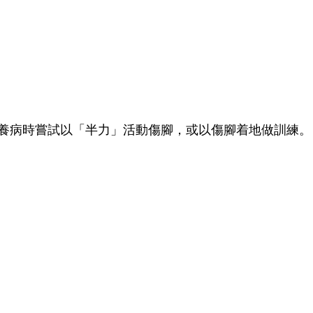
養病時嘗試以「半力」活動傷腳，或以傷腳着地做訓練。