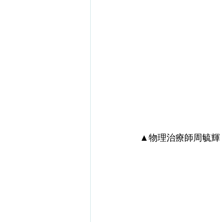
▲物理治療師周毓輝