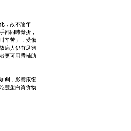
化，故不論年
手部同時骨折，
咁辛苦」，受傷
故病人仍有足夠
者更可用帶輔助
加劇，影響康復
吃豐蛋白質食物