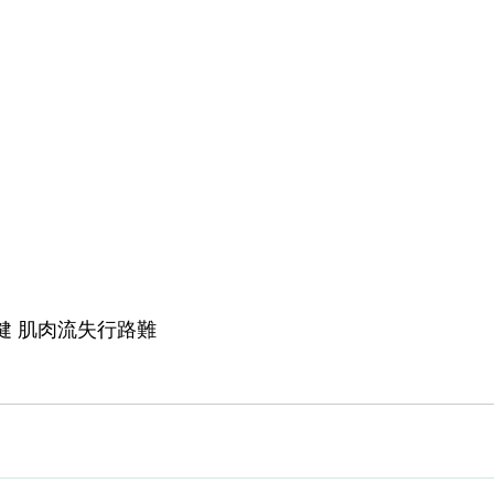
復健 肌肉流失行路難