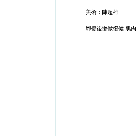
美術：陳超雄
腳傷後懶做復健 肌