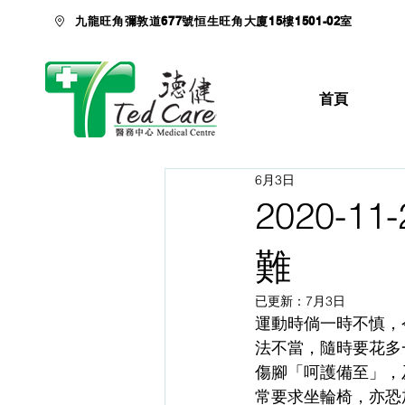
九龍旺角彌敦道677號恒生旺角大廈15樓1501-02室
首頁
6月3日
2020-
難
已更新：
7月3日
運動時倘一時不慎，
法不當，隨時要花多
傷腳「呵護備至」，
常要求坐輪椅，亦恐