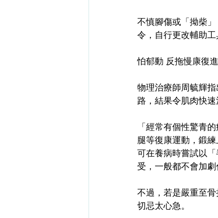
不慎腳傷或「拗柴」
令，自行更改輔助工
怕郁動 反拖慢康復
物理治療師周毓輝指
路，結果令肌肉快速
「經常有個性驚青的
腿等復康運動，鍛練
可在養病時嘗試以「
受，一般都不會加劇
不過，若是嚴重至骨
切忌太心急。