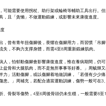
，可能需要使用拐杖、助行架或輪椅等輔助工具出行。但
具，且「貪懶」不做運動鍛練，或影響未來康復進度。
進度
出，曾有青年扭傷腳後，畏懼在傷腳用力，而習慣「吊腳
流失，不夠力支撑身體，而需4至8周重新鍛練肌肉。
病人，怕郁動傷腳會影響康復進度，惟在養病期間，仍可
上盆骨和大腿肌肉，而不是無所事事等好番。」周毓輝又
半力」活動傷腳，或以傷腳着地做訓練，「若僅有少少痛
傷患。」周補充，若配合適當運動訓練，傷勢一般可在3
折、骨裂等傷勢，4至6周後骨頭仍未生穩，一般需要8至