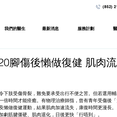
(852) 
我們的醫生
最新消息
服務計劃
11-20腳傷後懶做復健 肌肉
令下肢受傷骨裂，難免要承受出行不便之苦。但若選用輔
一倍時間才能痊癒。有物理治療師指，曾有青年受傷後「
及懶做復健運動，結果肌肉加速流失，康復時間更漫長。
加劇筋腱僵硬、肌肉退化，日後更快「行唔到」。