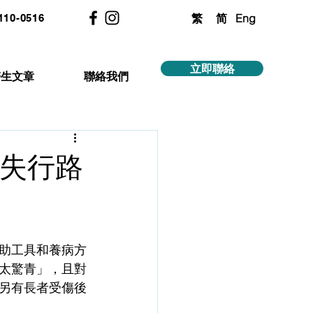
繁
简
Eng
2110-0516
立即聯絡
醫生文章
聯絡我們
流失行路
助工具和養病方
太驚青」，且對
另有長者受傷後