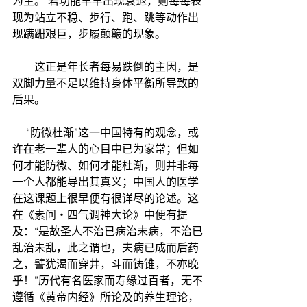
为主。 若功能早早出现衰退，则每每表
现为站立不稳、步行、跑、跳等动作出
现蹒跚艰巨，步履颠簸的现象。
        这正是年长者每易跌倒的主因，是
双脚力量不足以维持身体平衡所导致的
后果。
     “防微杜渐”这一中国特有的观念，或
许在老一辈人的心目中已为家常；但如
何才能防微、如何才能杜渐，则并非每
一个人都能导出其真义；中国人的医学
在这课题上很早便有很详尽的论述。这
在《素问‧四气调神大论》中便有提
及：“是故圣人不治已病治未病，不治已
乱治未乱，此之谓也，夫病已成而后药
之，譬犹渴而穿井，斗而铸锥，不亦晚
乎！”历代有名医家而寿缘过百者，无不
遵循《黄帝内经》所论及的养生理论，