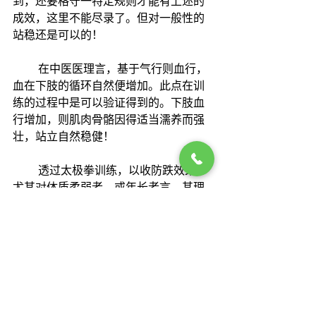
到，还要格守一特定规则才能有上述的
成效，这里不能尽录了。但对一般性的
站稳还是可以的！
         在中医医理言，基于气行则血行，
血在下肢的循环自然便增加。此点在训
练的过程中是可以验证得到的。下肢血
行增加，则肌肉骨骼因得适当濡养而强
壮，站立自然稳健！
　　 透过太极拳训练，以收防跌效果，
尤其对体质柔弱者、或年长者言，其理
在此。
经济日报访问2010年2月2日下午11:29
公开
林 民 光 医 师 