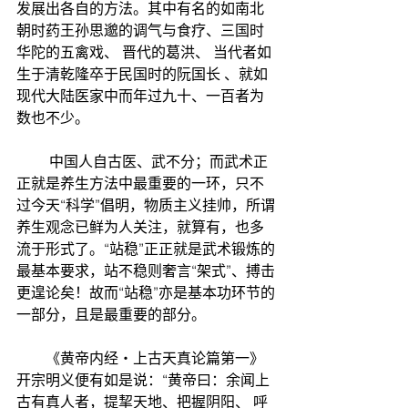
发展出各自的方法。其中有名的如南北
朝时药王孙思邈的调气与食疗、三国时
华陀的五禽戏、 晋代的葛洪、 当代者如
生于清乾隆卒于民国时的阮国长 、就如
现代大陆医家中而年过九十、一百者为
数也不少。
         中国人自古医、武不分；而武术正
正就是养生方法中最重要的一环，只不
过今天“科学”倡明，物质主义挂帅，所谓
养生观念已鲜为人关注，就算有，也多
流于形式了。“站稳”正正就是武术锻炼的
最基本要求，站不稳则奢言“架式”、搏击
更遑论矣！故而“站稳”亦是基本功环节的
一部分，且是最重要的部分。
　　《黄帝内经‧上古天真论篇第一》
开宗明义便有如是说：“黄帝曰：余闻上
古有真人者，提挈天地、把握阴阳、 呼