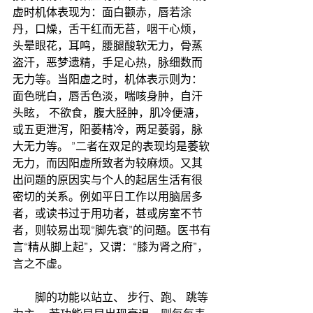
虚时机体表现为：面白颧赤，唇若涂
丹，口燥，舌干红而无苔，咽干心烦，
头晕眼花，耳鸣，腰腿酸软无力，骨蒸
盗汗，恶梦遗精，手足心热，脉细数而
无力等。当阳虚之时，机体表示则为：
面色晄白，唇舌色淡，喘咳身肿，自汗
头眩， 不欲食，腹大胫肿，肌冷便溏，
或五更泄泻，阳萎精冷，两足萎弱，脉
大无力等。 ”二者在双足的表现均是萎软
无力，而因阳虚所致者为较麻烦。又其
出问题的原因实与个人的起居生活有很
密切的关系。例如平日工作以用脑居多
者，或读书过于用功者，甚或房室不节
者，则较易出现“脚先衰”的问题。医书有
言“精从脚上起”，又谓：“膝为肾之府”，
言之不虚。
        脚的功能以站立、 步行、跑、 跳等