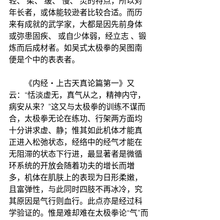
轻、 柔、 缓、 慢、 灵的特点，所以对
年长者，或体能较逊者比较合适。而历
来有成就的武学家，大都是因先前身体
或弥患固疾、 或自少体弱，经立志 、锻
炼而后成材者。如吴式太极拳的吴图南
便是个中的表表者。
　　《内经‧上古天真论篇第一》又
云：“恬淡虚无，真气从之，精神内守，
病安从来？”这又与太极拳的训练不谋而
合，太极拳无论在练功、行架两方面均
十分讲求虚、静；惟其如此机体才能真
正进入松弛状态，经络中的经气才能在
无阻滞的状态下行进，最显著者是微循
环系统的开放会随着功夫的增长而増
多，机体在肌肤上的表现为日形柔嫩，
且富弹性，与此同时四肢不再冰冷，究
其原因是气行则血行。此点亦是经过科
学验证的。惟是难却难在太极拳论“气”而