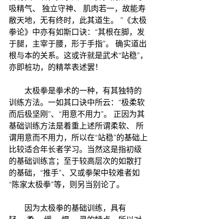
吸精气、 独立守神、 肌肉若一，故能寿
敝天地，无有终时，此其道生。 ”《太极
拳论》中亦有如斯口诀：“其根在脚，发
于腿，主宰于腰，形于手指”。 确实道出
根与本的关系。这或许就是武术“站稳”，
亦即桩功，的精萃表述罢！　
　　太极拳是拳术的一种，有其独特的
训练方法。一如其口诀中所云：“极柔软
而后极坚刚”、“用意不用力”。 正因为其
基础训练方法是着重上述所谓柔软、 所
谓用意而不用力，所以在“站稳”的基础上
比较适合年长者学习。当然这是指初级
的基础训练言；至于较高层次的如散打
的基础，“推手”、又或拳架中较难者如
“陈家太极拳”等，则另当别论了。
　　因为太极拳的基础训练，具有