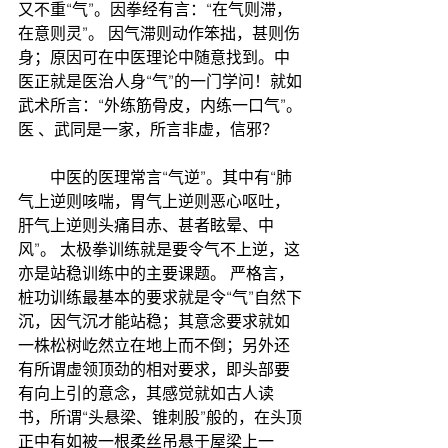
又不重“气”。因拳经有言：“在气则滞，
在意则灵”。 因气滞则动作笨拙，甚则伤
身；原因可在中医理论中随意找到。中
医正就是医治人身“气”的一门学问！就如
武术所言：“外练筋骨皮，内练一口气”。
医 、武同是一家，所言非虚，信邪？
　　中医的医理常言“气逆”。其中有“肺
气上逆则咳喘，胃气上逆则恶心呕吐，
肝气上逆则头痛目赤、甚者眩晕、中
风”。 太极拳训练就是要令气不上逆，这
亦是站稳训练中的主要课题。 严格言，
桩功训练最基本的要求就是令“气”自然下
沉，因气沉才能站稳；其意念要求就如
一株松树屹然立在地上而不倒；另外还
有所谓虚领顶劲的相对要求，即头部要
有向上引的意念，其感觉就如古人读
书，所谓“头悬梁、锥刺股”般的，在头顶
正中有如被一根柔丝吊悬于屋梁上一