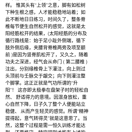
样。 惟其头有“上领”之意，脚有如松树
下种生根之感，人才能稳稳地站着；如
此不断地日日练习，时间久了，整条脊
椎每节便生自然松开的感觉，这就是太
阳经筋松开的结果，(太阳经筋的分布及
循行路线是：始于足小趾外侧端，循下
肢外侧后缘，夹腰背脊椎两旁及项至额
前 )是因为竖脊肌松开了，又久之，随着
功夫之深进，经气会从命门 ( 第二腰椎 ) 
注出，分别缘椎骨上下灌注，向上则过
头顶前与壬脉交于龈交；向下则灌注整
个脚掌。这正正就是气功所谓的“升
阳”！ 这亦即太极拳在盘架子时的轻松自
然、 舒适得力的意境。因混身放松，重
心自然下降，日子久了整个人便能站立
稳健、 从而产生轻灵的感觉。所谓“精神
提得起，意气转得灵”就是这意思了。当
然，这整个过程是需一恒久训练才能达