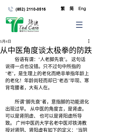
繁
简
Eng
(852) 2110-0516
5月4日
从中医角度谈太极拳的防跌
        俗语有谓：“人老脚先衰”。 这句话
说得一点也没错。只不过句中所指的
“老”，是生理上的老化而絶非单指年龄上
的老化！年龄尚轻而却已“老态”毕现、寒
背弯腰者，大有人在。
        所谓“脚先衰”者，意指脚的功能退化
出现过早。 从中医的角度言，是肾虚。
可以是肾阴虚、 也可以是肾阳虚所导
致。 广州中医药大学名老中医邓铁涛教
授对肾阴、肾阳虚有如下的定义：“当阴