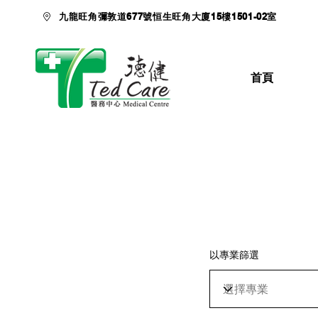
九龍旺角彌敦道677號恒生旺角大廈15樓1501-02室
首頁
以專業篩選