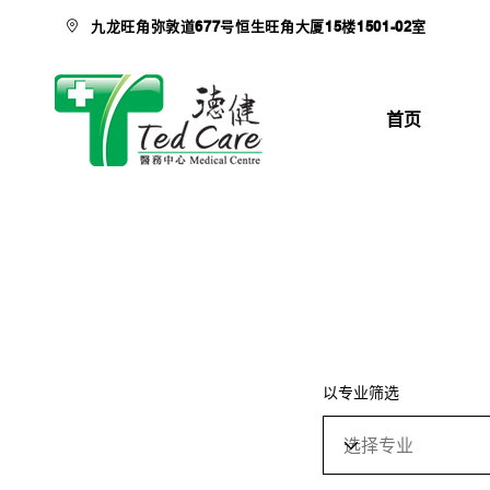
九龙旺角弥敦道677号恒生旺角大厦15楼1501-02室
首页
以专业筛选